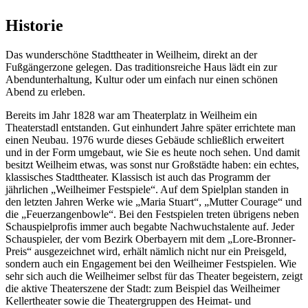
Historie
Das wunderschöne Stadttheater in Weilheim, direkt an der
Fußgängerzone gelegen. Das traditionsreiche Haus lädt ein zur
Abendunterhaltung, Kultur oder um einfach nur einen schönen
Abend zu erleben.
Bereits im Jahr 1828 war am Theaterplatz in Weilheim ein
Theaterstadl entstanden. Gut einhundert Jahre später errichtete man
einen Neubau. 1976 wurde dieses Gebäude schließlich erweitert
und in der Form umgebaut, wie Sie es heute noch sehen. Und damit
besitzt Weilheim etwas, was sonst nur Großstädte haben: ein echtes,
klassisches Stadttheater. Klassisch ist auch das Programm der
jährlichen „Weilheimer Festspiele“. Auf dem Spielplan standen in
den letzten Jahren Werke wie „Maria Stuart“, „Mutter Courage“ und
die „Feuerzangenbowle“. Bei den Festspielen treten übrigens neben
Schauspielprofis immer auch begabte Nachwuchstalente auf. Jeder
Schauspieler, der vom Bezirk Oberbayern mit dem „Lore-Bronner-
Preis“ ausgezeichnet wird, erhält nämlich nicht nur ein Preisgeld,
sondern auch ein Engagement bei den Weilheimer Festspielen. Wie
sehr sich auch die Weilheimer selbst für das Theater begeistern, zeigt
die aktive Theaterszene der Stadt: zum Beispiel das Weilheimer
Kellertheater sowie die Theatergruppen des Heimat- und